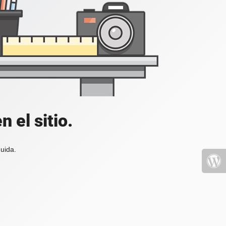
 el sitio.
uida.