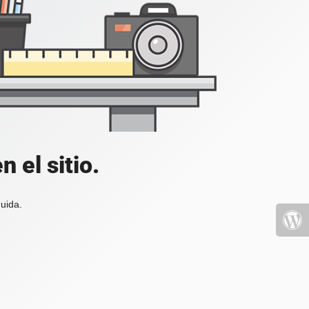
 el sitio.
uida.